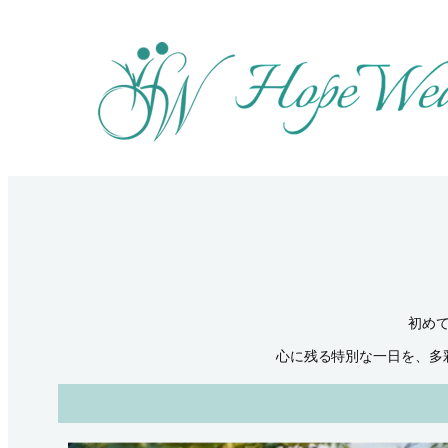
内
容
を
ス
キ
ッ
プ
初め
心に残る特別な一日を、多