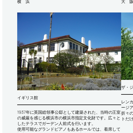
横 浜
大 
ザ・
イギリス館
レン
ージ
1937年に英国総領事公邸として建築された、当時の王室
折々
の威厳を感じる横浜市の横浜市指定文化財です。広々と
トだ
したテラスでガーデン人前式を行います。
使用可能なグランドピアノもあるホールでは、着席して