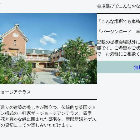
阪
会場選びでこんなお
『こんな場所でも車
『バージンロード 
記載の提携会場以外
能です。ご希望やご
で お気軽にご相談
無
ジョージアテラス
ガ造りの建築の美しさが際立つ、伝統的な英国ジョ
アン様式の一軒家ザ・ジョージアンテラス。四季
の花と豊かな緑に囲まれた邸宅を、新郎新婦とゲス
けの貸切にしてお楽しみいただけます。