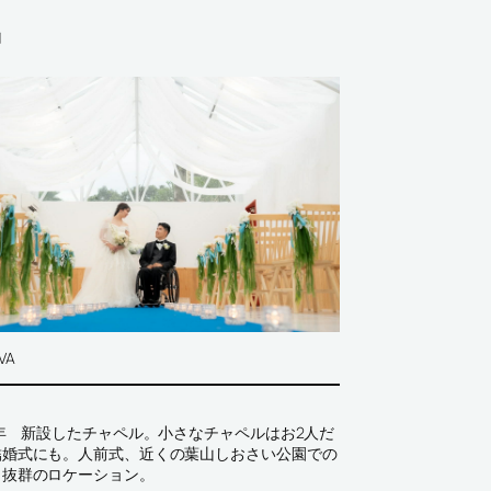
山
VA
5年 新設したチャペル。小さなチャペルはお2人だ
結婚式にも。人前式、近くの葉山しおさい公園での
も抜群のロケーション。