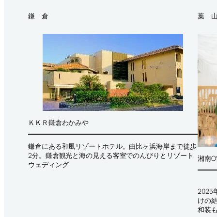
鎌 倉
葉 
ＫＫＲ鎌倉わかみや
鎌倉にある和風リゾートホテル。由比ヶ浜海岸まで徒歩
2分。鎌倉観光と海の見える客室でのんびりとリゾート
湘南O
ウェディング
202
けの
和装